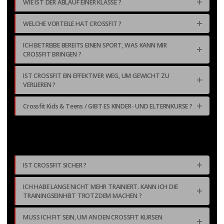
WIE IST DER ABLAUF EINER KLASSE ?
12/15 spaces reserved.
17H30 HYROX
WELCHE VORTEILE HAT CROSSFIT ?
HYROX
Donnerstag, 6:30 pm - 7:30 pm
ICH BETREIBE BEREITS EINEN SPORT, WAS KANN MIR
CROSSFIT BRINGEN ?
2/15 spaces reserved.
18H30 HYROX
IST CROSSFIT EIN EFFEKTIVER WEG, UM GEWICHT ZU
WEIGHTLIFTING
VERLIEREN ?
Donnerstag, 6:30 pm - 7:30 pm
Crossfit Kids & Teens / GIBT ES KINDER- UND ELTERNKURSE ?
2/9 spaces reserved.
18H30 WEIGHTLIFTING
OPEN GYM
Freitag, 8:00 am - 9:00 am
0/8 spaces reserved.
IST CROSSFIT SICHER ?
8H00 OPEN GYM
CROSSFIT BIENNE
ICH HABE LANGE NICHT MEHR TRAINIERT. KANN ICH DIE
Freitag, 8:30 am - 9:30 am
TRAININGSEINHEIT TROTZDEM MACHEN ?
12/12 spaces reserved.
8H30 CROSSFIT BIENNE
MUSS ICH FIT SEIN, UM AN DEN CROSSFIT KURSEN